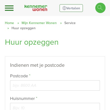
Ga naar Hoofd
Naar de homepage
Vertalen
Home
Mijn Kennemer Wonen
Service
Huur opzeggen
Naar hoofdinhoud
Naar hoofdnavigatiemenu
Naar zoeken
Huur opzeggen
Indienen met je postcode
Verplicht veld
Postcode
*
Verplicht veld
Huisnummer
*