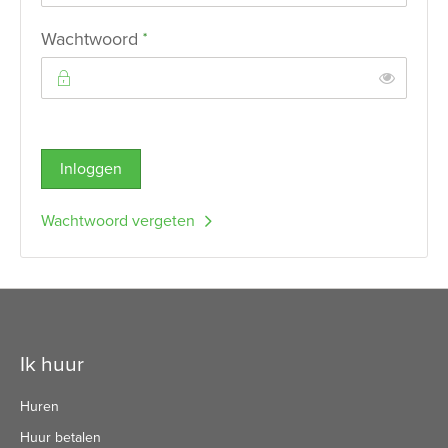
Verplicht veld
Wachtwoord
*
Toon
Inloggen
Wachtwoord vergeten
Contactinformatie
Ik huur
Huren
Huur betalen