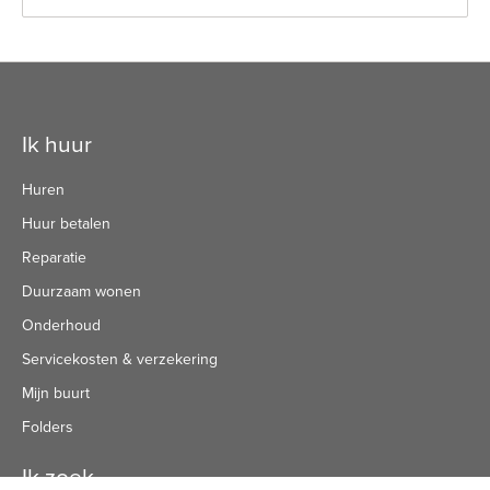
Contactinformatie
Ik huur
Huren
Huur betalen
Reparatie
Duurzaam wonen
Onderhoud
Servicekosten & verzekering
Mijn buurt
Folders
Ik zoek