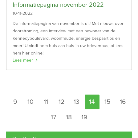
Informatiepagina november 2022
10-11-2022
De informatiepagina van november is uit! Met nieuws over
doorstroming, een interview met een bewoner van de
Kennedyboulevard, woonfraude, energie bespaartips en
meer! U vindt hem huis-aan-huis in uw brievenbus, of lees
hem hier online!
Lees meer
Selecteer een pagina
9
10
11
12
13
14
15
16
17
18
19