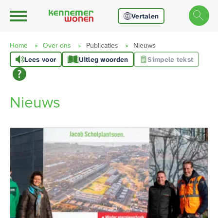
Ga naar Hoofd
Naar de homepage
Vertalen
Home
Over ons
Publicaties
Nieuws
Lees voor
Uitleg woorden
Simpele tekst
Naar hoofdinhoud
Naar hoofdnavigatiemenu
Naar zoeken
Nieuws