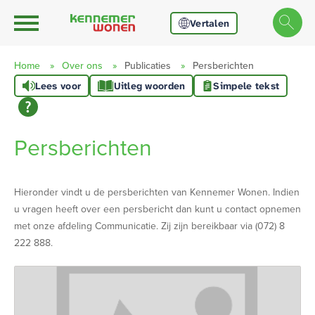
Ga naar Hoofd
Naar de homepage
Vertalen
Home
Over ons
Publicaties
Persberichten
Lees voor
Uitleg woorden
Simpele tekst
Naar hoofdinhoud
Naar hoofdnavigatiemenu
Naar zoeken
Persberichten
Hieronder vindt u de persberichten van Kennemer Wonen. Indien
u vragen heeft over een persbericht dan kunt u contact opnemen
met onze afdeling Communicatie. Zij zijn bereikbaar via (072) 8
222 888.