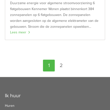
Duurzame energie voor algemene stroomvoorziening 6
flatgebouwen Kennemer Wonen plaatst binnenkort 384
zonnepanelen op 6 flatgebouwen. De zonnepanelen
worden aangesloten op de algemene elektrameter van de
gebouwen. Stroom die de zonnepanelen opwekken...
Lees meer
Selecteer een pagina
1
2
Contactinformatie
Ik huur
Huren