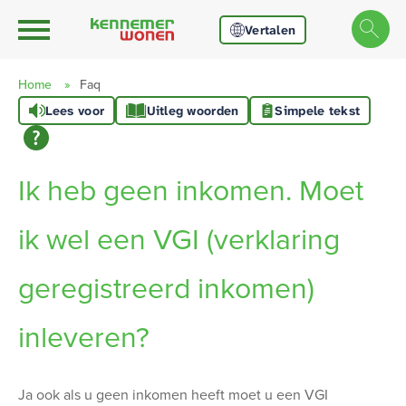
Ga naar Hoofd
Naar de homepage
Vertalen
Home
Faq
Lees voor
Uitleg woorden
Simpele tekst
Naar hoofdinhoud
Naar hoofdnavigatiemenu
Naar zoeken
Ik heb geen inkomen. Moet
ik wel een VGI (verklaring
geregistreerd inkomen)
inleveren?
Algemeen
Ja ook als u geen inkomen heeft moet u een VGI