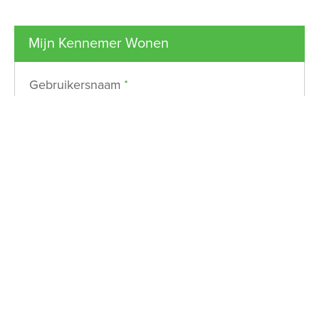
Mijn Kennemer Wonen
Verplicht veld
Gebruikersnaam
*
Verplicht veld
Wachtwoord
*
Toon
Inloggen
Wachtwoord vergeten