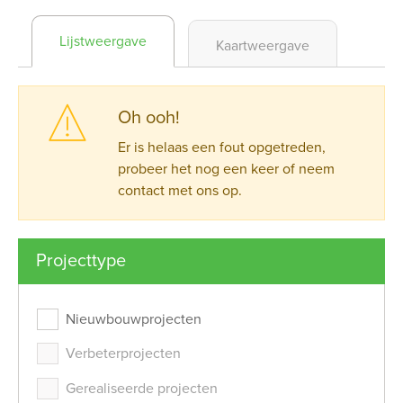
Lijstweergave
Kaartweergave
Oh ooh!
Er is helaas een fout opgetreden,
probeer het nog een keer of neem
contact met ons op.
Projecttype
Oh ooh!
Er is helaas een fout opgetreden, probeer het no
Nieuwbouwprojecten
Verbeterprojecten
Oh ooh!
Gerealiseerde projecten