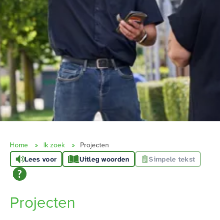
Home
Ik zoek
Projecten
Lees voor
Uitleg woorden
Simpele tekst
Projecten