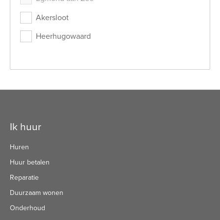
Akersloot
Heerhugowaard
Contactinformatie
Ik huur
Huren
Huur betalen
Reparatie
Duurzaam wonen
Onderhoud