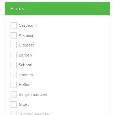
Er is helaas een fout opgetreden, probeer het no
Plaats
Castricum
Alkmaar
Uitgeest
Bergen
Schoorl
Limmen
Heiloo
Bergen aan Zee
Groet
Egmond aan Zee