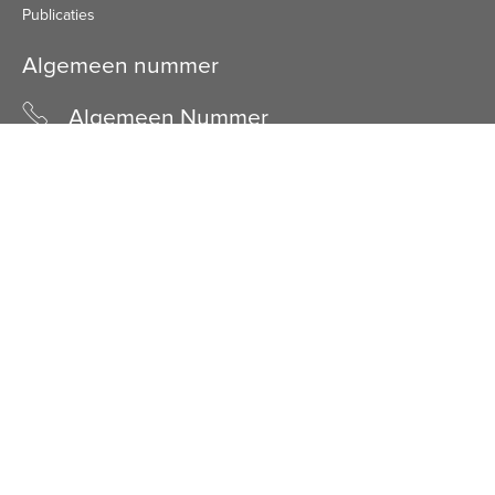
Publicaties
Algemeen nummer
Algemeen Nummer
(072) 8 222 888
Bezoekadres
Bezoekadres
Schuine Hondsbosschelaan 45
1851 HN Heiloo
Facebook
LinkedIn