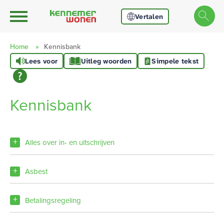
Ga naar Hoofd
Naar de homepage
Vertalen
Home
Kennisbank
Lees voor
Uitleg woorden
Simpele tekst
Naar hoofdinhoud
Naar hoofdnavigatiemenu
Naar zoeken
Kennisbank
Alles over in- en uitschrijven
asbest
betalingsregeling