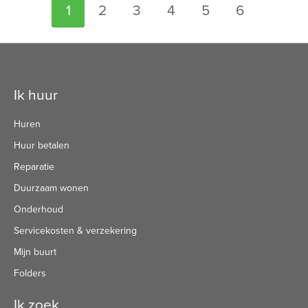
Selecteer een pagina
1
2
3
4
5
6
Contactinformatie
Ik huur
Huren
Huur betalen
Reparatie
Duurzaam wonen
Onderhoud
Servicekosten & verzekering
Mijn buurt
Folders
Ik zoek