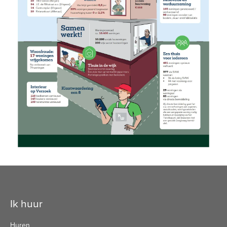
Contactinformatie
Ik huur
Huren