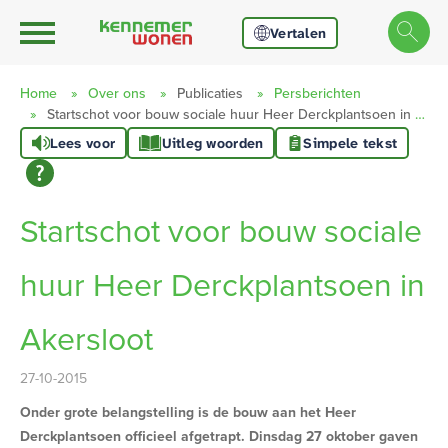
Ga naar Hoofd
Naar de homepage
Vertalen
Home
Over ons
Publicaties
Persberichten
Startschot voor bouw sociale huur Heer Derckplantsoen in Akersloot
Lees voor
Uitleg woorden
Simpele tekst
Naar hoofdinhoud
Naar hoofdnavigatiemenu
Naar zoeken
Startschot voor bouw sociale
huur Heer Derckplantsoen in
Akersloot
27-10-2015
Onder grote belangstelling is de bouw aan het Heer
Derckplantsoen officieel afgetrapt. Dinsdag 27 oktober gaven