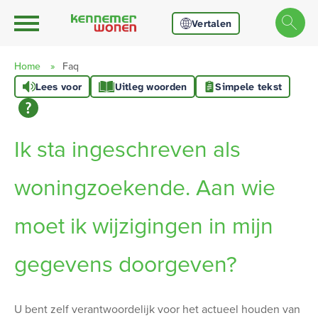
Ga naar Hoofd
Naar de homepage
Vertalen
Home
Faq
Lees voor
Uitleg woorden
Simpele tekst
Naar hoofdinhoud
Naar hoofdnavigatiemenu
Naar zoeken
Ik sta ingeschreven als
woningzoekende. Aan wie
moet ik wijzigingen in mijn
gegevens doorgeven?
Algemeen
U bent zelf verantwoordelijk voor het actueel houden van