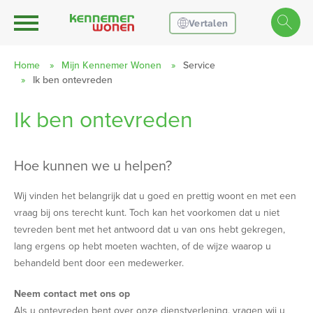
Ga naar Hoofd
Naar de homepage
Vertalen
Home
Mijn Kennemer Wonen
Service
Ik ben ontevreden
Naar hoofdinhoud
Naar hoofdnavigatiemenu
Naar zoeken
Ik ben ontevreden
Hoe kunnen we u helpen?
Wij vinden het belangrijk dat u goed en prettig woont en met een
vraag bij ons terecht kunt. Toch kan het voorkomen dat u niet
tevreden bent met het antwoord dat u van ons hebt gekregen,
lang ergens op hebt moeten wachten, of de wijze waarop u
behandeld bent door een medewerker.
Neem contact met ons op
Als u ontevreden bent over onze dienstverlening, vragen wij u