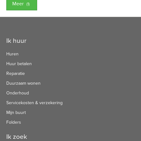
Meer
(1)
Contactinformatie
Ik huur
Huren
Huur betalen
Reparatie
Duurzaam wonen
Onderhoud
Servicekosten & verzekering
Mijn buurt
Folders
Ik zoek