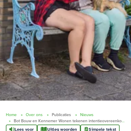
Home
Over ons
Publicaties
Nieuws
Bot Bouw en Kennemer Wonen tekenen intentieovereenkomst voor 12 sociale huurappartementen
Lees voor
Uitleg woorden
Simpele tekst