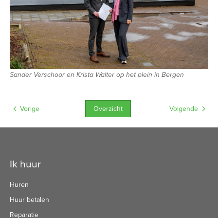
Sander Verschoor en Krista Walter op het plein in Bergen
Overzicht
Vorige
Volgende
Contactinformatie
Ik huur
Huren
Huur betalen
Reparatie