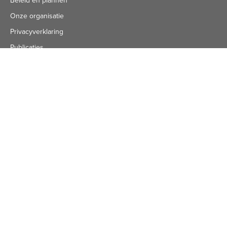
Beleid en plannen
Onze organisatie
Privacyverklaring
Publicaties
Algemeen nummer
Algemeen Nummer
(072) 8 222 888
Bezoekadres
Bezoekadres
Schuine Hondsbosschelaan 45
1851 HN Heiloo