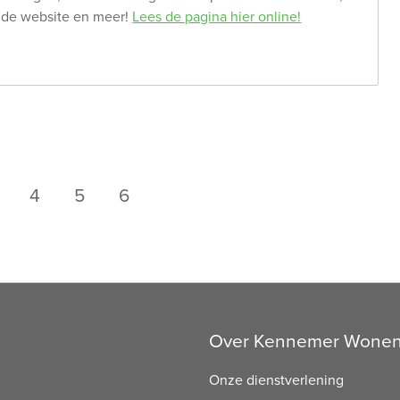
p de website en meer!
Lees de pagina hier online!
4
5
6
Over Kennemer Wone
Onze dienstverlening