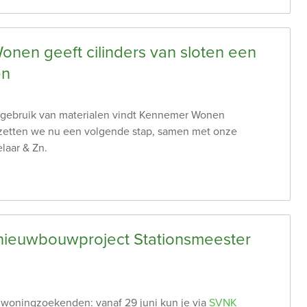
nen geeft cilinders van sloten een
en
hergebruik van materialen vindt Kennemer Wonen
n zetten we nu een volgende stap, samen met onze
laar & Zn.
g nieuwbouwproject Stationsmeester
woningzoekenden: vanaf 29 juni kun je via
SVNK