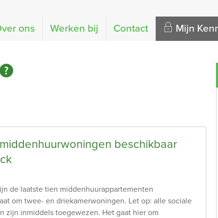
ver ons
Werken bij
Contact
Mijn Ke
 middenhuurwoningen beschikbaar
eck
zijn de laatste tien middenhuurappartementen
aat om twee- en driekamerwoningen. Let op: alle sociale
 zijn inmiddels toegewezen. Het gaat hier om