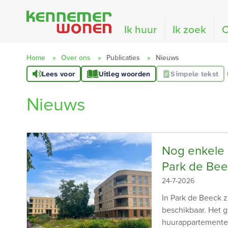
Naar de homepage
Ik huur
Ik zoek
O
Home
Over ons
Publicaties
Nieuws
Lees voor
Uitleg woorden
Simpele tekst
Naar hoofdinhoud
Naar hoofdnavigatiemenu
Naar zoeken
Nieuws
Nog enkele
Park de Be
24-7-2026
In Park de Beeck 
beschikbaar. Het g
huurappartementen