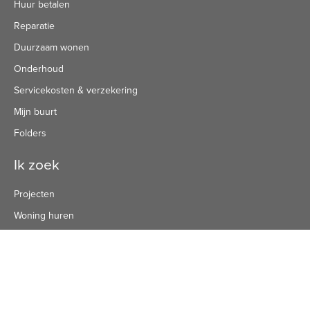
Huur betalen
Reparatie
Duurzaam wonen
Onderhoud
Servicekosten & verzekering
Mijn buurt
Folders
Ik zoek
Projecten
Woning huren
Woning kopen
Direct te huur
Over Kennemer Wonen