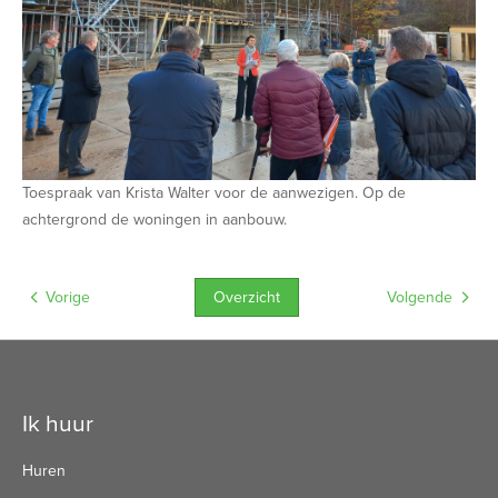
Toespraak van Krista Walter voor de aanwezigen. Op de
achtergrond de woningen in aanbouw.
Overzicht
Vorige
Volgende
Contactinformatie
Ik huur
Huren