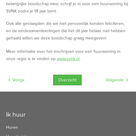
belangrijke boodschap mee: schrijf je in voor een huurwoning bij
SVNK zodra je 18 jaar bent.
Ook alle geslaagden die we niet persoonlijk konden feliciteren,
en de eindexamenleerlingen die het dit jaar helaas niet hebben
gehaald willen we deze boodschap graag meegeven!
Meer informatie over het inschrijven voor een huurwoning in
onze regio is te vinden op
www.svnk.nl
.
Overzicht
Vorige
Volgende
Contactinformatie
Ik huur
Huren