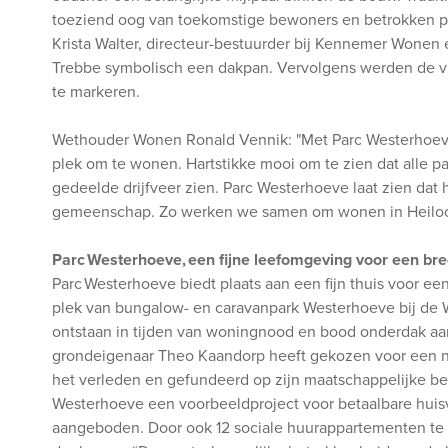
toeziend oog van toekomstige bewoners en betrokken par
Krista Walter, directeur-bestuurder bij Kennemer Wonen
Trebbe symbolisch een dakpan. Vervolgens werden de v
te markeren.
Wethouder Wonen Ronald Vennik: "Met Parc Westerhoeve k
plek om te wonen. Hartstikke mooi om te zien dat alle p
gedeelde drijfveer zien. Parc Westerhoeve laat zien da
gemeenschap. Zo werken we samen om wonen in Heiloo 
Parc Westerhoeve, een fijne leefomgeving voor een br
Parc Westerhoeve biedt plaats aan een fijn thuis voor e
plek van bungalow- en caravanpark Westerhoeve bij de We
ontstaan in tijden van woningnood en bood onderdak aan
grondeigenaar Theo Kaandorp heeft gekozen voor een n
het verleden en gefundeerd op zijn maatschappelijke be
Westerhoeve een voorbeeldproject voor betaalbare hui
aangeboden. Door ook 12 sociale huurappartementen te r