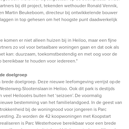
tners bij dit project, tekenden wethouder Ronald Vennik,
 en Martin Beukeboom, directeur bij ontwikkelende bouwer
laggen in top gehesen om het hoogste punt daadwerkelijk
omen er niet alleen huizen bij in Heiloo, maar een fijne
artners zo vol voor betaalbare woningen gaan en dat ook als
t het kan: duurzaam, toekomstbestendig en met oog voor de
bereikbaar te houden voor iedereen."
ede doelgroep
en brede doelgroep. Deze nieuwe leefomgeving verrijst op de
sterweg-Slootenslaan in Heiloo. Ook dit park is destijds
 veel Heilooërs buiten het ‘seizoen’. De voormalig
ieuwe bestemming van het familielandgoed. In de geest van
trokkenheid bij de woningnood voor jongeren is Parc
svesting. Zo worden de 42 koopwoningen met Koopstart
ealiseren is Parc Westerhoeve bereikbaar voor een brede