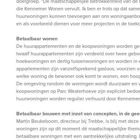
doelgroep. “De maatschappelijke betrokkenheid van de h
die Kennemer Wonen vervult. Ik ben er trots op dat samenw
huurwoningen kunnen toevoegen aan ons woningaanbod i
en als voorbeeld dienen voor meer projecten in de toekom
Betaalbaar wonen
De huurappartementen en de koopwoningen worden ger
twaalf huurappartementen zijn verdeeld over twee gebo
hoekwoningen en dertig tussenwoningen en worden in e
appartementen zijn vanzelfsprekend gasloos, voorzien v
welke woning de bewoner ook komt te wonen, een hoog 
De omgeving rondom de woningen wordt duurzaam en veilig
koopwoningen op Parc Westerhoeve zijn expliciet bedoel
huurwoningen worden regulier verhuurd door Kenneme
Betaalbaar bouwen met inzet van concepten, in de ge
Martin Beukeboom, directeur bij Trebbe, is blij met dez
woningen zijn op dit moment dé maatschappelijke thema’
betaalbare woningen met een aantrekkelijke uitstraling. 