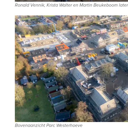
Ronald Vennik, Krista Walter en Martin Beukeboom lat
Bovenaanzicht Parc Westerhoeve