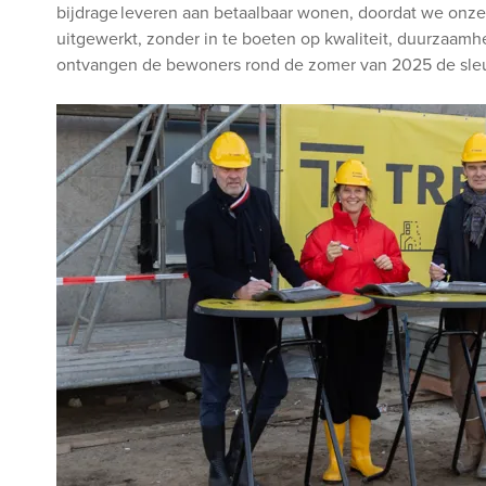
bijdrage leveren aan betaalbaar wonen, doordat we on
uitgewerkt, zonder in te boeten op kwaliteit, duurzaamhei
ontvangen de bewoners rond de zomer van 2025 de sleu