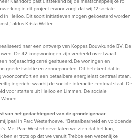
eer Kaandorp past uitstekend bij de maatschappelijke rol
erking in dit project ervoor zorgt dat wij 12 sociale
n Heiloo. Dit soort initiatieven mogen gekoesterd worden
st,” aldus Krista Walter.
ealiseerd naar een ontwerp van Koppes Bouwkunde BV. De
uwen. De 42 koopwoningen zijn verdeeld over twaalf
en hofjesachtig carré gesitueerd. De woningen en
an goede isolatie en zonnepanelen. Dit betekent dat in
wooncomfort en een betaalbare energielast centraal staan.
 ingericht waarbij de sociale interactie centraal staat. De
d voor starters uit Heiloo en Limmen. De sociale
r Wonen.
est van het gedachtegoed van de grondeigenaar
e mijlpaal in Parc Westerhoeve. “Betaalbaarheid en voldoende
s. Met Parc Westerhoeve laten we zien dat het kan,
Ik ben er trots op dat we vanuit Trebbe een wezenlijke