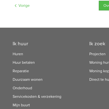
Vorige
O
Contactinformatie
Ik huur
Ik zoek
Huren
Projecten
Huur betalen
Woning hu
Reparatie
Woning ko
Duurzaam wonen
Direct te h
Onderhoud
Servicekosten & verzekering
Mijn buurt