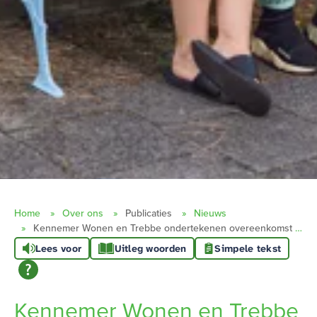
Home
Over ons
Publicaties
Nieuws
Kennemer Wonen en Trebbe ondertekenen overeenkomst voor 12 sociale huurwoningen op Parc Westerhoeve Heiloo
Lees voor
Uitleg woorden
Simpele tekst
Kennemer Wonen en Trebbe