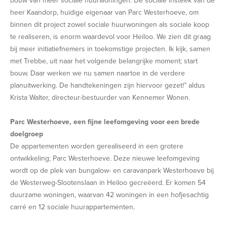
bouw van meer sociale huurwoningen. De sociale insteek van de
heer Kaandorp, huidige eigenaar van Parc Westerhoeve, om
binnen dit project zowel sociale huurwoningen als sociale koop
te realiseren, is enorm waardevol voor Heiloo. We zien dit graag
bij meer initiatiefnemers in toekomstige projecten. Ik kijk, samen
met Trebbe, uit naar het volgende belangrijke moment; start
bouw. Daar werken we nu samen naartoe in de verdere
planuitwerking. De handtekeningen zijn hiervoor gezet!” aldus
Krista Walter, directeur-bestuurder van Kennemer Wonen.
Parc Westerhoeve, een fijne leefomgeving voor een brede
doelgroep
De appartementen worden gerealiseerd in een grotere
ontwikkeling; Parc Westerhoeve. Deze nieuwe leefomgeving
wordt op de plek van bungalow- en caravanpark Westerhoeve bij
de Westerweg-Slootenslaan in Heiloo gecreëerd. Er komen 54
duurzame woningen, waarvan 42 woningen in een hofjesachtig
carré en 12 sociale huurappartementen.