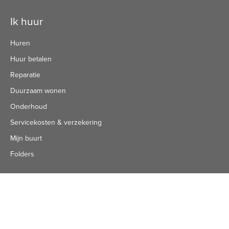
Contactinformatie
Ik huur
Huren
Huur betalen
Reparatie
Duurzaam wonen
Onderhoud
Servicekosten & verzekering
Mijn buurt
Folders
Ik zoek
Projecten
Woning huren