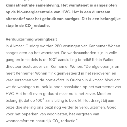
klimaatneutrale samenleving. Het warmtenet is aangesloten
op de bio-energiecentrale van HVC. Het is een duurzaam
alternatief voor het gebruik van aardgas. Dit is een belangrijke
stap in de CO
-reductie.
2
Verduurzaming woningbezit
In Alkmaar, Oudorp worden 280 woningen van Kennemer Wonen
aangesloten op het warmtenet. De werkzaamheden zijn in volle
e
gang en inmiddels is de 100
aansluiting bereikt! Krista Walter,
directeur-bestuurder van Kennemer Wonen: “De afgelopen jaren
heeft Kennemer Wonen flink geïnvesteerd in het renoveren en
verduurzamen van de portiekflats in Oudorp in Alkmaar. Mooi dat
we de woningen nu ook kunnen aansluiten op het warmtenet van
HVC. Het heeft even geduurd maar nu is het zover. Mooi en
e
belangrijk dat de 100
aansluiting is bereikt. Het draagt bij aan
onze doelstelling ons bezit nog verder te verduurzamen. Goed
voor het beperken van woonlasten, het vergoten van
wooncomfort en natuurlijk CO
-reductie.”
2