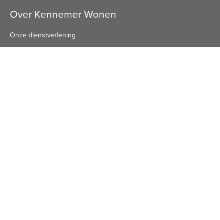
Over Kennemer Wonen
Onze dienstverlening
Beleid en plannen
Onze organisatie
Privacyverklaring
Publicaties
Algemeen nummer
Algemeen Nummer
(072) 8 222 888
Bezoekadres
Bezoekadres