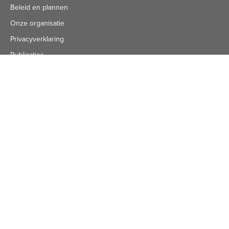
Beleid en plannen
Onze organisatie
Privacyverklaring
Publicaties
Algemeen nummer
Algemeen Nummer
(072) 8 222 888
Bezoekadres
Bezoekadres
Schuine Hondsbosschelaan 45
1851 HN Heiloo