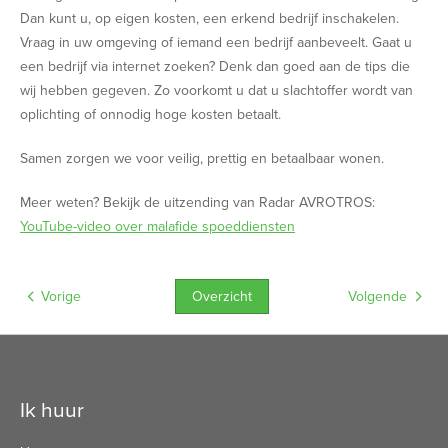
Dan kunt u, op eigen kosten, een erkend bedrijf inschakelen.
Vraag in uw omgeving of iemand een bedrijf aanbeveelt. Gaat u
een bedrijf via internet zoeken? Denk dan goed aan de tips die
wij hebben gegeven. Zo voorkomt u dat u slachtoffer wordt van
oplichting of onnodig hoge kosten betaalt.
Samen zorgen we voor veilig, prettig en betaalbaar wonen.
Meer weten? Bekijk de uitzending van Radar AVROTROS:
YouTube-video over malafide spoeddiensten
Overzicht
Vorige
Volgende
Contactinformatie
Ik huur