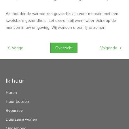
Aanhoudende warmte kan gevaarlijk zijn voor mensen met een
kwetsbare gezondheid. Let daarom bij warm weer extra op de
mensen in uw omgeving. Wij wensen u een fijne zomer!
Overzicht
Vorige
Volgende
Contactinformatie
Ik huur
Huren
Huur betalen
Reparatie
Duurzaam wonen
Onderhoud