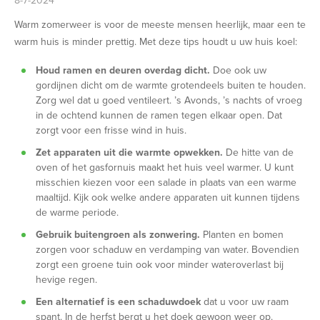
8-7-2024
Warm zomerweer is voor de meeste mensen heerlijk, maar een te
warm huis is minder prettig. Met deze tips
houdt u uw huis
koel:
Houd ramen en deuren overdag dicht.
Doe ook uw
gordijnen dicht om de warmte grotendeels buiten te houden.
Zorg wel dat u goed ventileert. ’s Avonds, ’s nachts of vroeg
in de ochtend kunnen de ramen tegen elkaar open. Dat
zorgt voor een frisse wind in huis.
Zet apparaten uit die warmte opwekken.
De hitte van de
oven of het gasfornuis maakt het huis veel warmer. U kunt
misschien kiezen voor een salade in plaats van een warme
maaltijd. Kijk ook welke andere apparaten uit kunnen tijdens
de warme periode.
Gebruik buitengroen als zonwering.
Planten en bomen
zorgen voor schaduw en verdamping van water. Bovendien
zorgt een groene tuin ook voor minder wateroverlast bij
hevige regen.
Een alternatief is een schaduwdoek
dat u voor uw raam
spant. In de herfst bergt u het doek gewoon weer op.