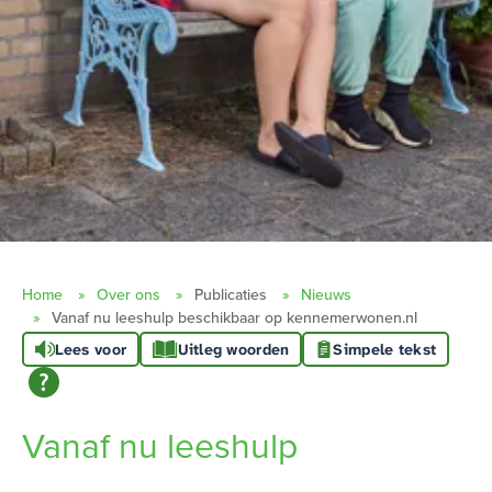
Home
Over ons
Publicaties
Nieuws
Vanaf nu leeshulp beschikbaar op kennemerwonen.nl
Lees voor
Uitleg woorden
Simpele tekst
Vanaf nu leeshulp