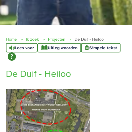
Home
Ik zoek
Projecten
De Duif - Heiloo
Lees voor
Uitleg woorden
Simpele tekst
De Duif - Heiloo