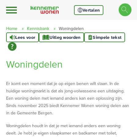
Ga naar Hoofd
Naar de homepage
Vertalen
Home
Kennisbank
Woningdelen
Lees voor
Uitleg woorden
Simpele tekst
Naar hoofdinhoud
Naar hoofdnavigatiemenu
Naar zoeken
Woningdelen
Er komt een moment dat je op eigen benen wilt staan. In de
huidige woningmarkt is dat als jong-volwassene een uitdaging.
Een woning delen met iemand anders kan een oplossing zijn.
Sinds november 2025 biedt Kennemer Wonen woning delen aan
in de Gemeente Bergen.
Woningdelen houdt in dat je met iemand anders een woning
deelt. Je hebt je eigen slaapkamer en badkamer met toilet,