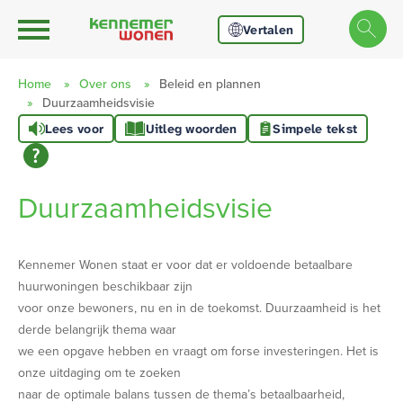
Ga naar Hoofd
Naar de homepage
Vertalen
Home
Over ons
Beleid en plannen
Duurzaamheidsvisie
Lees voor
Uitleg woorden
Simpele tekst
Naar hoofdinhoud
Naar hoofdnavigatiemenu
Naar zoeken
Duurzaamheidsvisie
Kennemer Wonen staat er voor dat er voldoende betaalbare
huurwoningen beschikbaar zijn
voor onze bewoners, nu en in de toekomst. Duurzaamheid is het
derde belangrijk thema waar
we een opgave hebben en vraagt om forse investeringen. Het is
onze uitdaging om te zoeken
naar de optimale balans tussen de thema’s betaalbaarheid,