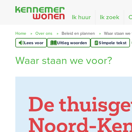
Naar de homepage
Ik huur
Ik zoek
O
Home
Over ons
Beleid en plannen
Waar staan we 
Lees voor
Uitleg woorden
Simpele tekst
Naar hoofdinhoud
Naar hoofdnavigatiemenu
Naar zoeken
Waar staan we voor?