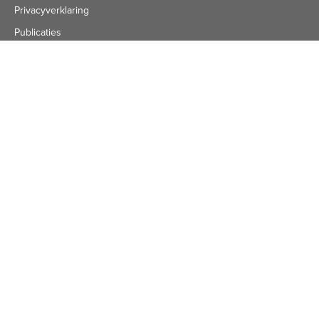
Privacyverklaring
Publicaties
Algemeen nummer
Algemeen Nummer
(072) 8 222 888
Bezoekadres
Bezoekadres
Schuine Hondsbosschelaan 45
1851 HN Heiloo
Facebook