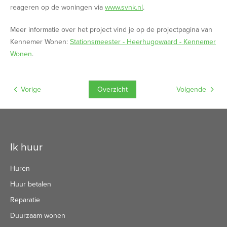
reageren op de woningen via
www.svnk.nl
.
Meer informatie over het project vind je op de projectpagina van
Kennemer Wonen:
Stationsmeester - Heerhugowaard - Kennemer
Wonen
.
Overzicht
Vorige
Volgende
Contactinformatie
Ik huur
Huren
Huur betalen
Reparatie
Duurzaam wonen