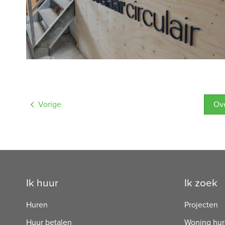
Vorige
O
Contactinformatie
Ik huur
Ik zoek
Huren
Projecten
Huur betalen
Woning hu