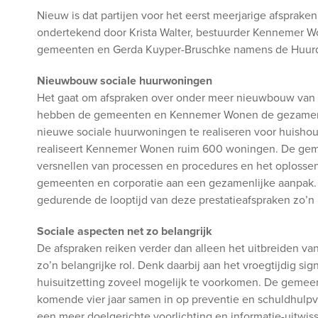
Nieuw is dat partijen voor het eerst meerjarige afsprak
ondertekend door Krista Walter, bestuurder Kennemer W
gemeenten en Gerda Kuyper-Bruschke namens de Huurd
Nieuwbouw sociale huurwoningen
Het gaat om afspraken over onder meer nieuwbouw van 
hebben de gemeenten en Kennemer Wonen de gezamenlij
nieuwe sociale huurwoningen te realiseren voor huisho
realiseert Kennemer Wonen ruim 600 woningen. De gem
versnellen van processen en procedures en het oplosse
gemeenten en corporatie aan een gezamenlijke aanpak
gedurende de looptijd van deze prestatieafspraken zo’
Sociale aspecten net zo belangrijk
De afspraken reiken verder dan alleen het uitbreiden v
zo’n belangrijke rol. Denk daarbij aan het vroegtijdig si
huisuitzetting zoveel mogelijk te voorkomen. De gem
komende vier jaar samen in op preventie en schuldhulp
een meer doelgerichte voorlichting en informatie-uitwis