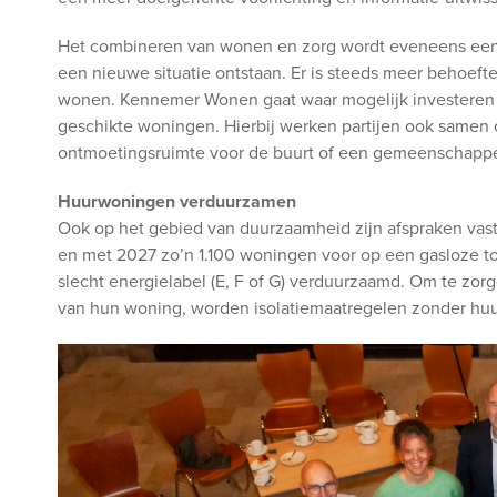
Het combineren van wonen en zorg wordt eveneens een s
een nieuwe situatie ontstaan. Er is steeds meer behoe
wonen. Kennemer Wonen gaat waar mogelijk investeren
geschikte woningen. Hierbij werken partijen ook samen 
ontmoetingsruimte voor de buurt of een gemeenschappel
Huurwoningen verduurzamen
Ook op het gebied van duurzaamheid zijn afspraken vas
en met 2027 zo’n 1.100 woningen voor op een gasloze toe
slecht energielabel (E, F of G) verduurzaamd. Om te zor
van hun woning, worden isolatiemaatregelen zonder huu