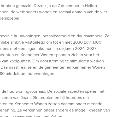
en hebben gemaakt. Deze zijn op 7 december in Heiloo
onen, de wethouders wonen en sociaal domein van de vier
erskoepel.
sociale huurwoningen, betaalbaarheid en duurzaamheid. Zo
ke ambitie vastgelegd om tot en met 2030 zo’n 1.100
udens met een lager inkomen. In de jaren 2024 -2027
eenten en Kennemer Wonen spannen zich in voor het
n van knelpunten. Om doorstroming te stimuleren werken
. Daarnaast realiseren de gemeenten en Kennemer Wonen
n 80 middeldure huurwoningen.
an de huurwoningvoorraad. De sociale aspecten spelen net
gnaleren van financiële problemen bij huurders om
eenten en Kennemer Wonen zetten daarom onder meer de
verlening. Ze verkennen onder andere de mogelijkheden van
seling in samenwerking met Zaffier.