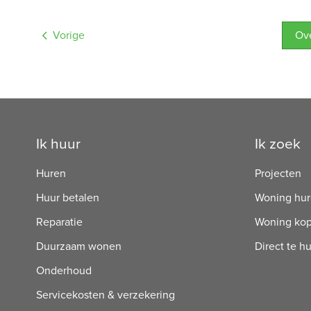
Vorige
O
Contactinformatie
Ik huur
Ik zoek
Huren
Projecten
Huur betalen
Woning hu
Reparatie
Woning ko
Duurzaam wonen
Direct te h
Onderhoud
Servicekosten & verzekering