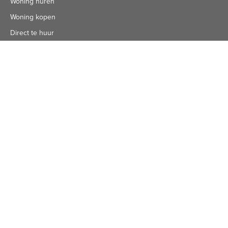
Woning huren
Woning kopen
Direct te huur
Over Kennemer Wonen
Onze dienstverlening
Beleid en plannen
Onze organisatie
Privacyverklaring
Publicaties
Algemeen nummer
Algemeen Nummer
(072) 8 222 888