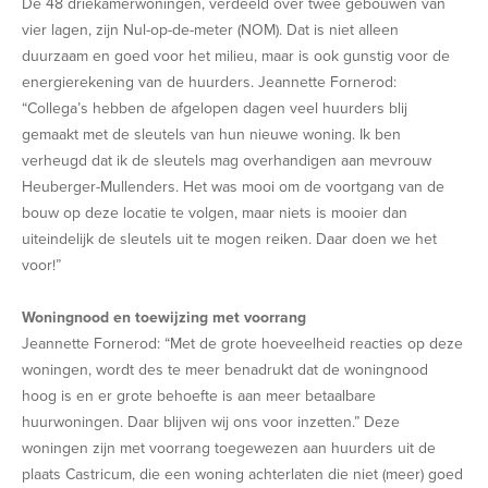
De 48 driekamerwoningen, verdeeld over twee gebouwen van
vier lagen, zijn Nul-op-de-meter (NOM). Dat is niet alleen
duurzaam en goed voor het milieu, maar is ook gunstig voor de
energierekening van de huurders. Jeannette Fornerod:
“Collega’s hebben de afgelopen dagen veel huurders blij
gemaakt met de sleutels van hun nieuwe woning. Ik ben
verheugd dat ik de sleutels mag overhandigen aan mevrouw
Heuberger-Mullenders. Het was mooi om de voortgang van de
bouw op deze locatie te volgen, maar niets is mooier dan
uiteindelijk de sleutels uit te mogen reiken. Daar doen we het
voor!”
Woningnood en toewijzing met voorrang
Jeannette Fornerod: “Met de grote hoeveelheid reacties op deze
woningen, wordt des te meer benadrukt dat de woningnood
hoog is en er grote behoefte is aan meer betaalbare
huurwoningen. Daar blijven wij ons voor inzetten.” Deze
woningen zijn met voorrang toegewezen aan huurders uit de
plaats Castricum, die een woning achterlaten die niet (meer) goed