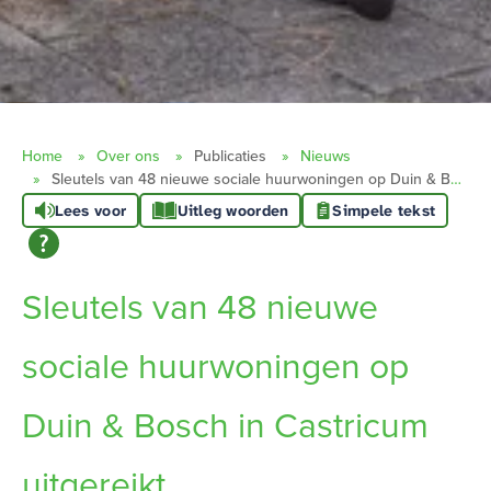
Home
Over ons
Publicaties
Nieuws
Sleutels van 48 nieuwe sociale huurwoningen op Duin & Bosch in Castricum uitgereikt
Lees voor
Uitleg woorden
Simpele tekst
Sleutels van 48 nieuwe
sociale huurwoningen op
Duin & Bosch in Castricum
uitgereikt