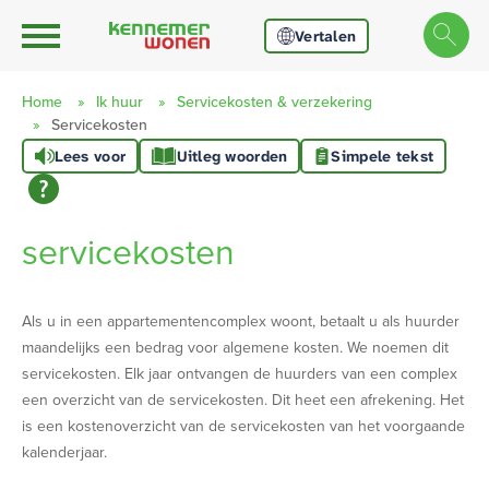
Ga naar Hoofd
Naar de homepage
Vertalen
Home
Ik huur
Servicekosten & verzekering
Servicekosten
Lees voor
Uitleg woorden
Simpele tekst
Naar hoofdinhoud
Naar hoofdnavigatiemenu
Naar zoeken
servicekosten
Als u in een appartementencomplex woont, betaalt u als huurder
maandelijks een bedrag voor algemene kosten. We noemen dit
servicekosten. Elk jaar ontvangen de huurders van een complex
een overzicht van de servicekosten. Dit heet een afrekening. Het
is een kostenoverzicht van de servicekosten van het voorgaande
kalenderjaar.