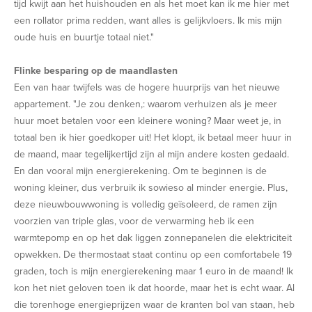
tijd kwijt aan het huishouden en als het moet kan ik me hier met
een rollator prima redden, want alles is gelijkvloers. Ik mis mijn
oude huis en buurtje totaal niet."
Flinke besparing op de maandlasten
Een van haar twijfels was de hogere huurprijs van het nieuwe
appartement. "Je zou denken,: waarom verhuizen als je meer
huur moet betalen voor een kleinere woning? Maar weet je, in
totaal ben ik hier goedkoper uit! Het klopt, ik betaal meer huur in
de maand, maar tegelijkertijd zijn al mijn andere kosten gedaald.
En dan vooral mijn energierekening. Om te beginnen is de
woning kleiner, dus verbruik ik sowieso al minder energie. Plus,
deze nieuwbouwwoning is volledig geïsoleerd, de ramen zijn
voorzien van triple glas, voor de verwarming heb ik een
warmtepomp en op het dak liggen zonnepanelen die elektriciteit
opwekken. De thermostaat staat continu op een comfortabele 19
graden, toch is mijn energierekening maar 1 euro in de maand! Ik
kon het niet geloven toen ik dat hoorde, maar het is echt waar. Al
die torenhoge energieprijzen waar de kranten bol van staan, heb