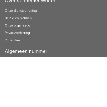
Over Kennemer Wonen
Onze dienstverlening
Beleid en plannen
Onze organisatie
Privacyverklaring
Publicaties
Algemeen nummer
Algemeen Nummer
(072) 8 222 888
Bezoekadres
Bezoekadres