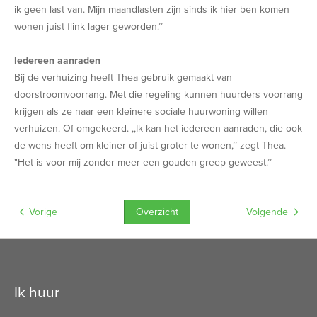
ik geen last van. Mijn maandlasten zijn sinds ik hier ben komen
wonen juist flink lager geworden.’’
Iedereen aanraden
Bij de verhuizing heeft Thea gebruik gemaakt van
doorstroomvoorrang. Met die regeling kunnen huurders voorrang
krijgen als ze naar een kleinere sociale huurwoning willen
verhuizen. Of omgekeerd. ,,Ik kan het iedereen aanraden, die ook
de wens heeft om kleiner of juist groter te wonen,’’ zegt Thea.
"Het is voor mij zonder meer een gouden greep geweest.’’
Overzicht
Vorige
Volgende
Contactinformatie
Ik huur