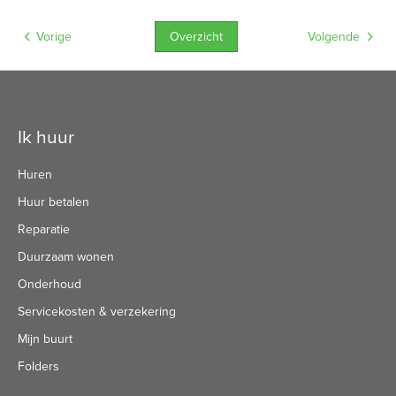
Overzicht
Vorige
Volgende
Contactinformatie
Ik huur
Huren
Huur betalen
Reparatie
Duurzaam wonen
Onderhoud
Servicekosten & verzekering
Mijn buurt
Folders