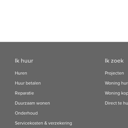
Contactinformatie
Ik huur
Ik zoek
Huren
Projecten
Huur betalen
Woning hu
Reparatie
Woning ko
Duurzaam wonen
Direct te h
Onderhoud
Servicekosten & verzekering