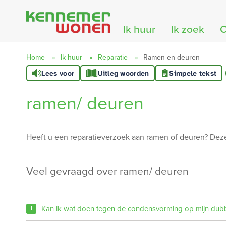
Naar de homepage
Ik huur
Ik zoek
O
Home
Ik huur
Reparatie
Ramen en deuren
Lees voor
Uitleg woorden
Simpele tekst
Naar hoofdinhoud
Naar hoofdnavigatiemenu
Naar zoeken
ramen/ deuren
Heeft u een reparatieverzoek aan ramen of deuren? Dez
veel gevraagd over ramen/ deuren
Kan ik wat doen tegen de condensvorming op mijn dub