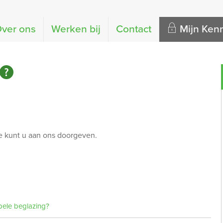
ver ons
Werken bij
Contact
Mijn Ke
e kunt u aan ons doorgeven.
bele beglazing?