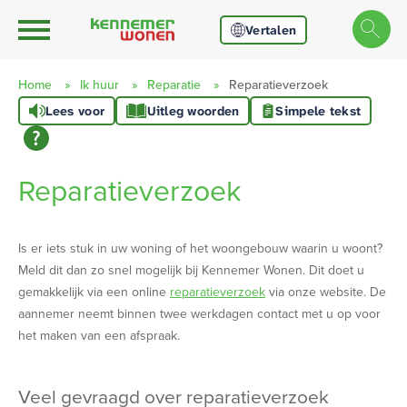
Ga naar Hoofd
Naar de homepage
Vertalen
Home
Ik huur
Reparatie
Reparatieverzoek
Lees voor
Uitleg woorden
Simpele tekst
Naar hoofdinhoud
Naar hoofdnavigatiemenu
Naar zoeken
Reparatieverzoek
Is er iets stuk in uw woning of het woongebouw waarin u woont?
Meld dit dan zo snel mogelijk bij Kennemer Wonen. Dit doet u
gemakkelijk via een online
reparatieverzoek
via onze website. De
aannemer neemt binnen twee werkdagen contact met u op voor
het maken van een afspraak.
veel gevraagd over reparatieverzoek