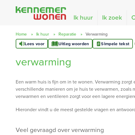
Naar de homepage
Ik huur
Ik zoek
O
Home
Ik huur
Reparatie
Verwarming
Lees voor
Uitleg woorden
Simpele tekst
Naar hoofdinhoud
Naar hoofdnavigatiemenu
Naar zoeken
verwarming
Een warm huis is fijn om in te wonen. Verwarming zorgt erv
verschillende manieren om je huis te verwarmen, zoals 
verwarmen en ventileren zorgt voor een lagere energier
Hieronder vindt u de meest gestelde vragen en antwoor
veel gevraagd over verwarming