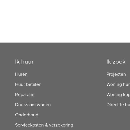
Contactinformatie
Ik huur
Ik zoek
Huren
Projecten
Huur betalen
Woning hu
Reparatie
Woning ko
Duurzaam wonen
Direct te h
Onderhoud
Servicekosten & verzekering