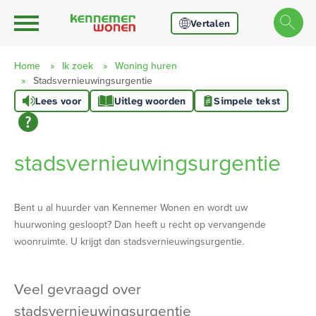
Ga naar Hoofd
Naar de homepage
Vertalen
Home
Ik zoek
Woning huren
Stadsvernieuwingsurgentie
Lees voor
Uitleg woorden
Simpele tekst
Naar hoofdinhoud
Naar hoofdnavigatiemenu
Naar zoeken
stadsvernieuwingsurgentie
​​Bent u al huurder van Kennemer Wonen en wordt uw
huurwoning gesloopt? Dan heeft u recht op vervangende
woonruimte. U krijgt dan stadsvernieuwingsurgentie.
veel gevraagd over
stadsvernieuwingsurgentie