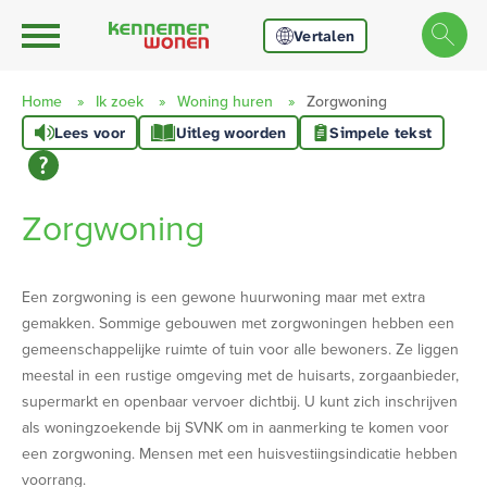
Ga naar Hoofd
Naar de homepage
Vertalen
Home
Ik zoek
Woning huren
Zorgwoning
Lees voor
Uitleg woorden
Simpele tekst
Naar hoofdinhoud
Naar hoofdnavigatiemenu
Naar zoeken
Zorgwoning
Een zorgwoning is een gewone huurwoning maar met extra
gemakken. Sommige gebouwen met zorgwoningen hebben een
gemeenschappelijke ruimte of tuin voor alle bewoners. Ze liggen
meestal in een rustige omgeving met de huisarts, zorgaanbieder,
supermarkt en openbaar vervoer dichtbij. U kunt zich inschrijven
als woningzoekende bij SVNK om in aanmerking te komen voor
een zorgwoning. Mensen met een huisvestiingsindicatie hebben
voorrang.