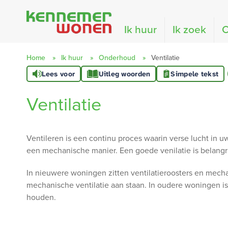
Naar de homepage
Ik huur
Ik zoek
O
Home
Ik huur
Onderhoud
Ventilatie
Lees voor
Uitleg woorden
Simpele tekst
Naar hoofdinhoud
Naar hoofdnavigatiemenu
Naar zoeken
Ventilatie
Ventileren is een continu proces waarin verse lucht in u
een mechanische manier. Een goede venilatie is belangr
In nieuwere woningen zitten ventilatieroosters en mecha
mechanische ventilatie aan staan. In oudere woningen is 
houden.