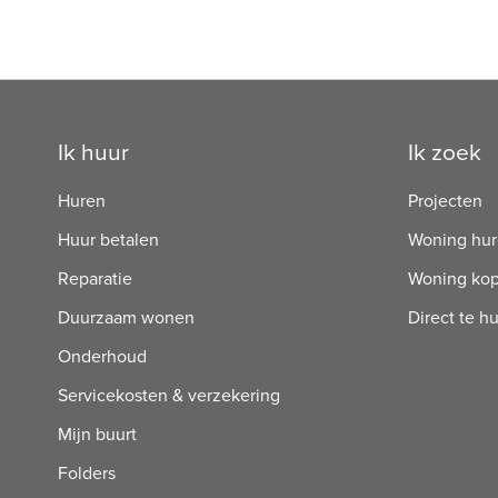
Contactinformatie
Ik huur
Ik zoek
Huren
Projecten
Huur betalen
Woning hu
Reparatie
Woning ko
Duurzaam wonen
Direct te h
Onderhoud
Servicekosten & verzekering
Mijn buurt
Folders