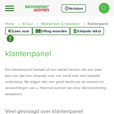
Ga naar Hoofd
Naar de homepage
Vertalen
Home
Ik huur
Meedenken & meedoen
Klantenpanel
Lees voor
Uitleg woorden
Simpele tekst
Naar hoofdinhoud
Naar hoofdnavigatiemenu
Naar zoeken
klantenpanel
Een klantenpanel bestaat uit een aantal mensen die een paar
keer per jaar een enquete voor ons invult over een bepaald
onderwerp. We krijgen dan een goed beeld van de wensen en
verwachtingen van u. Hiermee kunnen we onze dienstverlening
aanpassen.
veel gevraagd over klantenpanel